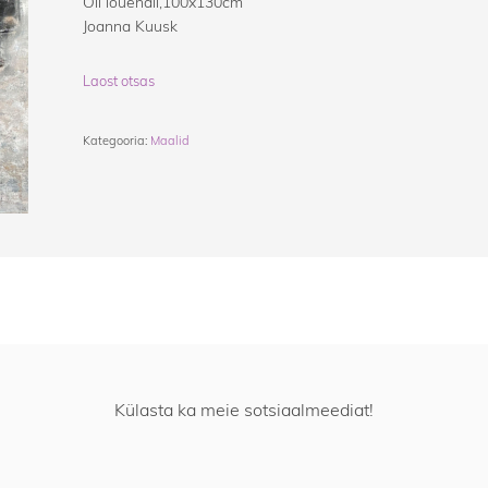
Õli lõuendil,100x130cm
Joanna Kuusk
Laost otsas
Kategooria:
Maalid
Külasta ka meie sotsiaalmeediat!