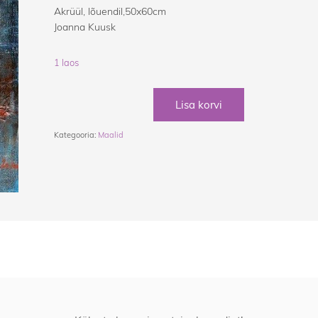
Akrüül, lõuendil,50x60cm
Joanna Kuusk
1 laos
Lisa korvi
Kategooria:
Maalid