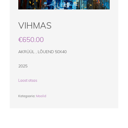
VIHMAS
€
650.00
AKRÜÜL , LÕUEND 50X40
2025
Laost otsas
Kategooria:
Maalid